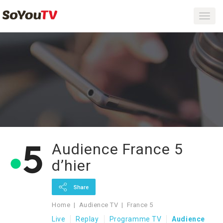
Toggl
navig
Audience France 5
d’hier
Share
Home
Audience TV
France 5
Live
Replay
Programme TV
Audience