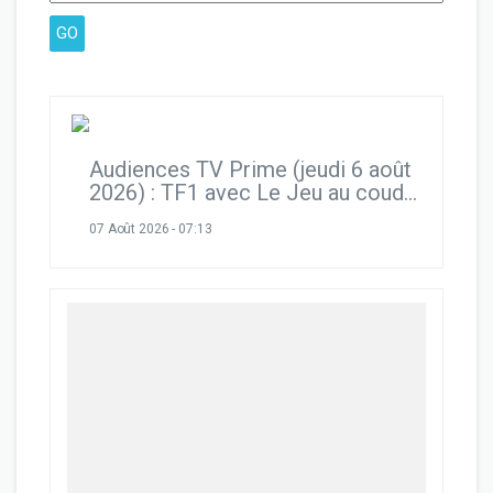
Audiences TV Prime (jeudi 6 août
2026) : TF1 avec Le Jeu au coude-
à-coude avec France 5, Laurent
07 Août 2026 - 07:13
Gerra résiste et écrase Cauchemar
en cuisine sur M6