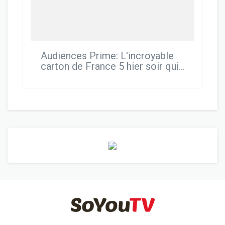
Audiences Prime: L'incroyable
carton de France 5 hier soir qui
avec "Des trains pas comme les
autres" au Montenegro se hisse au
niveau du film de TF1 et fait mieux
que "Cauchemar en cuisine" sur
M6