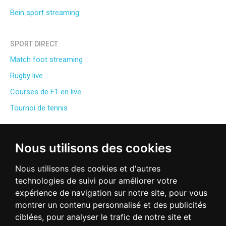
Bein sport streaming
SPORT DIRECT
Match foot streaming
Rugby live
Courses de F1 en live
Tournoi de tennis
RADIO DIRECT
Nous utilisons des cookies
Fun Radio en direct
Nous utilisons des cookies et d'autres
NRJ webradio
technologies de suivi pour améliorer votre
RFM radio direct
expérience de navigation sur notre site, pour vous
Ecouter Skyrock live
montrer un contenu personnalisé et des publicités
ciblées, pour analyser le trafic de notre site et