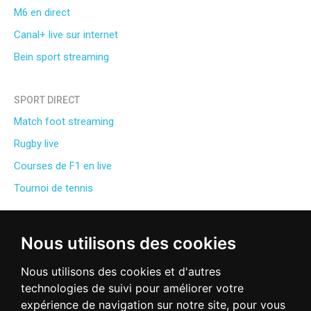
M6 en direct
Canal+ live sur internet
Bein sport streaming
SPORT DIRECT
Match foot streaming
Rugby live
Courses de F1 en live
Tournoi de tennis
RADIO DIRECT
Nous utilisons des cookies
Fun Radio en direct
Nous utilisons des cookies et d'autres
NRJ webradio
technologies de suivi pour améliorer votre
RFM radio direct
expérience de navigation sur notre site, pour vous